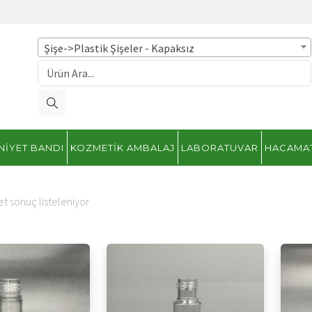
Şişe->Plastik Şişeler - Kapaksız
NIYET BANDI
KOZMETIK AMBALAJ
LABORATUVAR
HACAMA
t sonuç listeleniyor