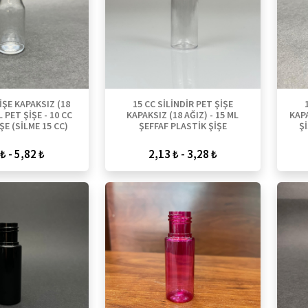
İŞE KAPAKSIZ (18
15 CC SİLİNDİR PET ŞİŞE
L PET ŞİŞE - 10 CC
KAPAKSIZ (18 AĞIZ) - 15 ML
KAPA
ŞE (SİLME 15 CC)
ŞEFFAF PLASTİK ŞİŞE
Ş
₺ - 5,82 ₺
2,13 ₺ - 3,28 ₺