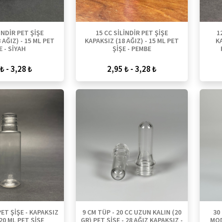
İNDİR PET ŞİŞE
15 CC SİLİNDİR PET ŞİŞE
1
 AĞIZ) - 15 ML PET
KAPAKSIZ (18 AĞIZ) - 15 ML PET
KA
E - SİYAH
ŞİŞE - PEMBE
₺ - 3,28 ₺
2,95 ₺ - 3,28 ₺
PET ŞİŞE - KAPAKSIZ
9 CM TÜP - 20 CC UZUN KALIN (20
30
 20 ML PET ŞİŞE
GR) PET ŞİŞE - 28 AĞIZ KAPAKSIZ -
MOD