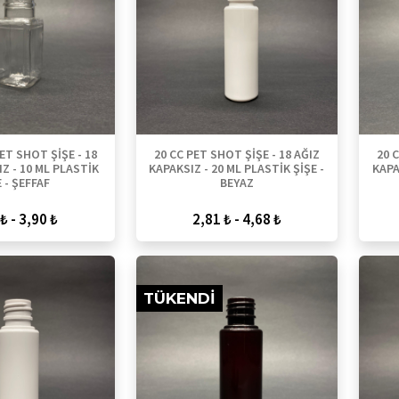
ET SHOT ŞİŞE - 18
20 CC PET SHOT ŞİŞE - 18 AĞIZ
20 
Z - 10 ML PLASTİK
KAPAKSIZ - 20 ML PLASTİK ŞİŞE -
KAPA
 - ŞEFFAF
BEYAZ
₺ - 3,90 ₺
2,81 ₺ - 4,68 ₺
TÜKENDI