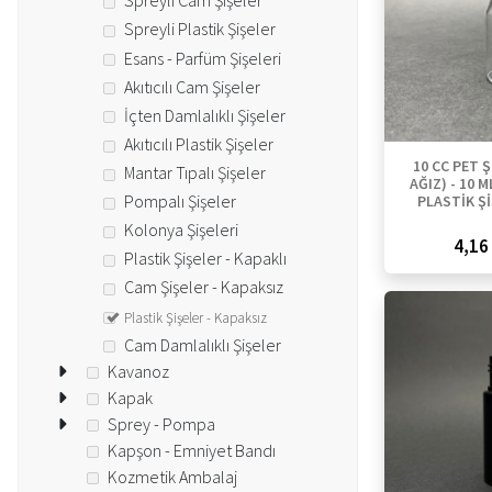
Spreyli Cam Şişeler
Spreyli Plastik Şişeler
Esans - Parfüm Şişeleri
Akıtıcılı Cam Şişeler
İçten Damlalıklı Şişeler
Akıtıcılı Plastik Şişeler
10 CC PET Ş
Mantar Tıpalı Şişeler
AĞIZ) - 10 M
Pompalı Şişeler
PLASTİK Şİ
Kolonya Şişeleri
4,16 
Plastik Şişeler - Kapaklı
Cam Şişeler - Kapaksız
Plastik Şişeler - Kapaksız
Cam Damlalıklı Şişeler
Kavanoz
Kapak
Sprey - Pompa
Kapşon - Emniyet Bandı
Kozmetik Ambalaj