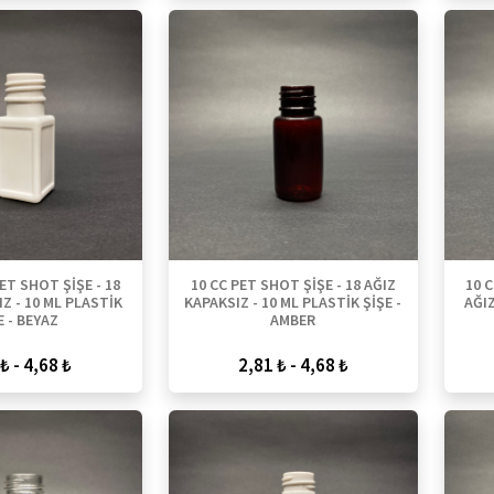
ET SHOT ŞİŞE - 18
10 CC PET SHOT ŞİŞE - 18 AĞIZ
10 
Z - 10 ML PLASTİK
KAPAKSIZ - 10 ML PLASTİK ŞİŞE -
AĞIZ
E - BEYAZ
AMBER
₺ - 4,68 ₺
2,81 ₺ - 4,68 ₺