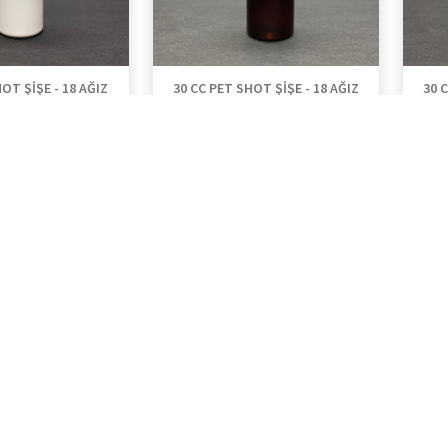
OT ŞİŞE - 18 AĞIZ
30 CC PET SHOT ŞİŞE - 18 AĞIZ
30 
 ML PLASTİK ŞİŞE -
KAPAKSIZ - 30 ML PLASTİK ŞİŞE -
KAPA
BEYAZ
AMBER
₺ - 5,46 ₺