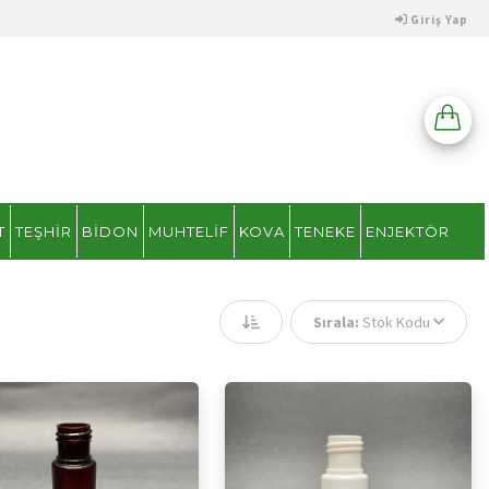
Giriş Yap
T
TEŞHIR
BIDON
MUHTELIF
KOVA
TENEKE
ENJEKTÖR
Sırala:
Stok Kodu