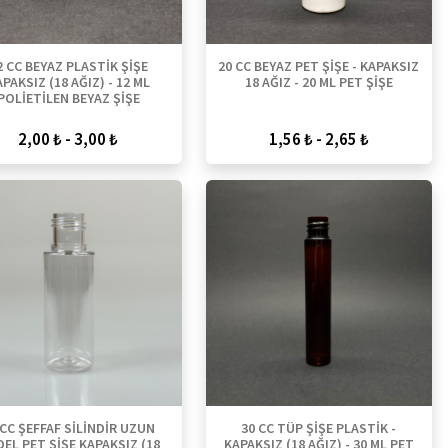
2 CC BEYAZ PLASTİK ŞİŞE
20 CC BEYAZ PET ŞİŞE - KAPAKSIZ
PAKSIZ (18 AĞIZ) - 12 ML
18 AĞIZ - 20 ML PET ŞİŞE
POLİETİLEN BEYAZ ŞİŞE
2,00 ₺ - 3,00 ₺
1,56 ₺ - 2,65 ₺
 CC ŞEFFAF SİLİNDİR UZUN
30 CC TÜP ŞİŞE PLASTİK -
EL PET ŞİŞE KAPAKSIZ (18
KAPAKSIZ (18 AĞIZ) - 30 ML PET