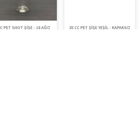
CC PET SHOT ŞİŞE - 18 AĞIZ
35 CC PET ŞİŞE YEŞİL - KAPAKSIZ
KSIZ - 30 ML PLASTİK ŞİŞE -
18 AĞIZ - 35 ML PLASTİK BUKLET
ŞEFFAF
ŞİŞE UZUN
2,34 ₺ - 3,90 ₺
1,92 ₺ - 3,02 ₺