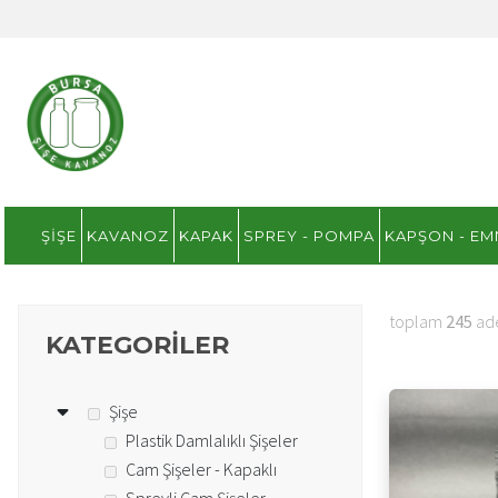
ŞIŞE
KAVANOZ
KAPAK
SPREY - POMPA
KAPŞON - EM
toplam
245
ade
KATEGORILER
Şişe
Plastik Damlalıklı Şişeler
Cam Şişeler - Kapaklı