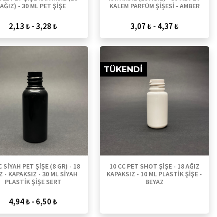
AĞIZ) - 30 ML PET ŞİŞE
KALEM PARFÜM ŞİŞESİ - AMBER
2,13 ₺ - 3,28 ₺
3,07 ₺ - 4,37 ₺
TÜKENDI
C SİYAH PET ŞİŞE (8 GR) - 18
10 CC PET SHOT ŞİŞE - 18 AĞIZ
Z - KAPAKSIZ - 30 ML SİYAH
KAPAKSIZ - 10 ML PLASTİK ŞİŞE -
PLASTİK ŞİŞE SERT
BEYAZ
4,94 ₺ - 6,50 ₺