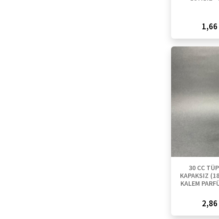
1,66 
30 CC TÜP
KAPAKSIZ (18
KALEM PARFÜ
2,86 