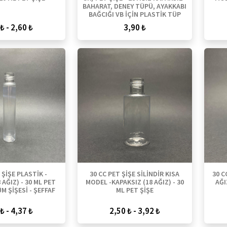
BAHARAT, DENEY TÜPÜ, AYAKKABI
BAĞCIĞI VB İÇİN PLASTİK TÜP
₺ - 2,60 ₺
3,90 ₺
 ŞİŞE PLASTİK -
30 CC PET ŞİŞE SİLİNDİR KISA
30 C
 AĞIZ) - 30 ML PET
MODEL -KAPAKSIZ (18 AĞIZ) - 30
AĞI
M ŞİŞESİ - ŞEFFAF
ML PET ŞİŞE
₺ - 4,37 ₺
2,50 ₺ - 3,92 ₺