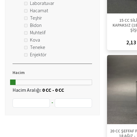
Laboratuvar
Hacamat
Teşhir
15 CC SİL
Bidon
KAPAKSIZ (18
ŞİŞ
Muhtelif
Kova
2,13 
Teneke
Enjektör
Hacim
Hacim Aralığı:
0 CC - 0 CC
-
20 CC ŞEFFAF 
18 AĞIZ -