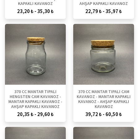
KAPAKLI KAVANOZ
AHŞAP KAPAKLI KAVANOZ
23,20 ₺ - 35,30 ₺
22,79 ₺ - 35,97 ₺
370 CC MANTAR TIPALI
370 CC MANTAR TIPALI CAM
HENGSTEN CAM KAVANOZ -
KAVANOZ - MANTAR KAPAKLI
MANTAR KAPAKLI KAVANOZ -
KAVANOZ - AHŞAP KAPAKLI
AHŞAP KAPAKLI KAVANOZ
KAVANOZ
20,35 ₺ - 29,60 ₺
39,72 ₺ - 60,50 ₺