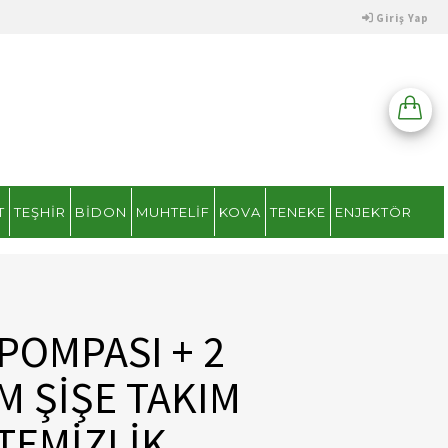
Giriş Yap
T
TEŞHIR
BIDON
MUHTELIF
KOVA
TENEKE
ENJEKTÖR
POMPASI + 2
M ŞİŞE TAKIM
 TEMİZLİK ,