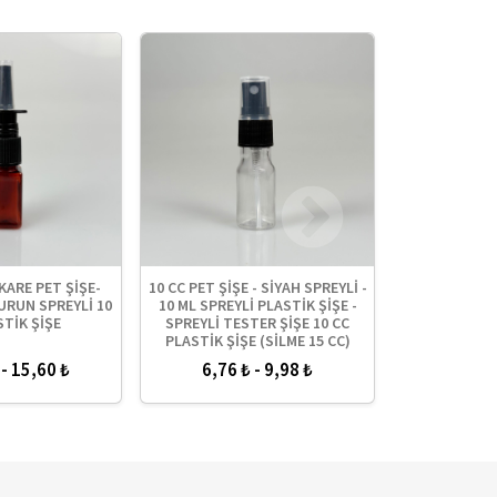
KARE PET ŞİŞE-
10 CC PET ŞİŞE - SİYAH SPREYLİ -
10 CC AMBER 
URUN SPREYLİ 10
10 ML SPREYLİ PLASTİK ŞİŞE -
SPREYLİ TEST
STİK ŞİŞE
SPREYLİ TESTER ŞİŞE 10 CC
PLASTİK ŞİŞE (SİLME 15 CC)
 - 15,60 ₺
6,76 ₺ - 9,98 ₺
5,41 