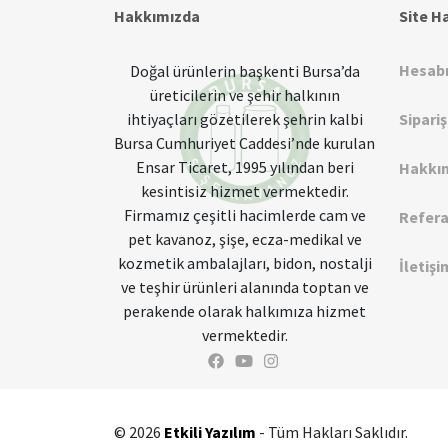
Hakkımızda
Site H
Hesab
Doğal ürünlerin başkenti Bursa’da
üreticilerin ve şehir halkının
ihtiyaçları gözetilerek şehrin kalbi
Sipari
Bursa Cumhuriyet Caddesi’nde kurulan
Ensar Ticaret, 1995 yılından beri
Hakkı
kesintisiz hizmet vermektedir.
Firmamız çeşitli hacimlerde cam ve
Refera
pet kavanoz, şişe, ecza-medikal ve
kozmetik ambalajları, bidon, nostalji
İletişi
ve teşhir ürünleri alanında toptan ve
perakende olarak halkımıza hizmet
vermektedir.
© 2026
Etkili Yazılım
- Tüm Hakları Saklıdır.