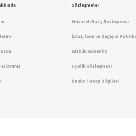
akkında
Sözleşmeler
ım
Mesafeli Satış Sözleşmesi
şlerim
İptal, İade ve Değişim Politik
mızda
Gizlilik Güvenlik
nslarımız
Üyelik Sözleşmesi
m
Banka Hesap Bilgileri