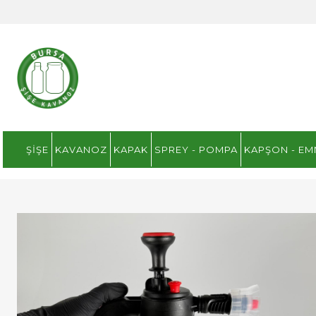
ŞIŞE
KAVANOZ
KAPAK
SPREY - POMPA
KAPŞON - EM