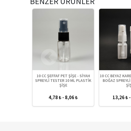
BENZER ÜRÜNLER
 ŞİŞE- SİYAH
10 CC ŞEFFAF PET ŞİŞE - SİYAH
10 CC BEYAZ KARE
REYLİ 10 ML
SPREYLİ TESTER 10 ML PLASTİK
BOĞAZ SPREYLİ 
 ŞİŞE
ŞİŞE
Şİ
4,78 ₺ - 8,06 ₺
13,26 ₺ -