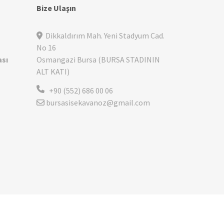
Bize Ulaşın
Dikkaldırım Mah. Yeni Stadyum Cad.
No 16
ası
Osmangazi Bursa (BURSA STADININ
ALT KATI)
+90 (552) 686 00 06
bursasisekavanoz@gmail.com