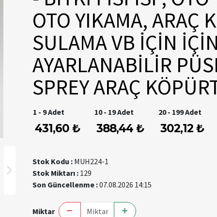
OTO YIKAMA, ARAÇ K
SULAMA VB İÇİN İÇİ
AYARLANABİLİR PÜ
SPREY ARAÇ KÖPÜR
1 - 9 Adet
10 - 19 Adet
20 - 199 Adet
431,60 ₺
388,44 ₺
302,12 ₺
Stok Kodu :
MUH224-1
Stok Miktarı :
129
Son Güncellenme :
07.08.2026 14:15
Miktar