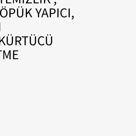
ÖPÜK YAPICI,
N
SKÜRTÜCÜ
TME