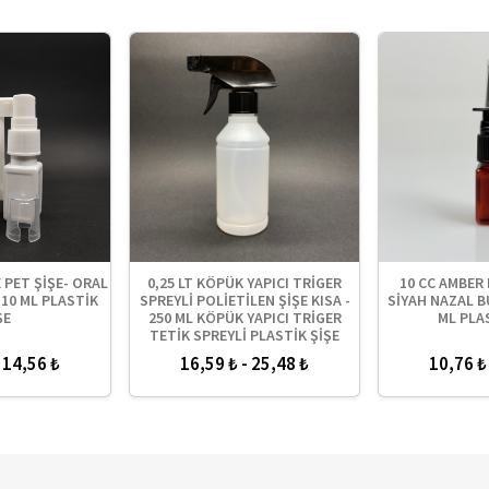
 PET ŞİŞE- ORAL
0,25 LT KÖPÜK YAPICI TRİGER
10 CC AMBER 
10 ML PLASTİK
SPREYLİ POLİETİLEN ŞİŞE KISA -
SİYAH NAZAL B
ŞE
250 ML KÖPÜK YAPICI TRİGER
ML PLA
TETİK SPREYLİ PLASTİK ŞİŞE
 14,56 ₺
16,59 ₺ - 25,48 ₺
10,76 ₺