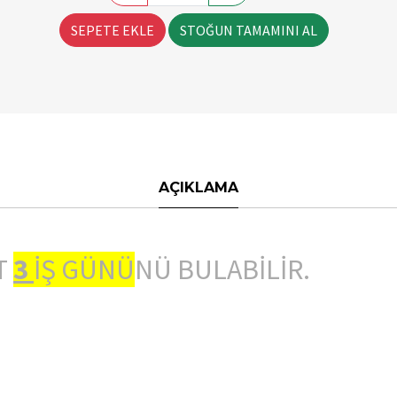
SEPETE EKLE
STOĞUN TAMAMINI AL
AÇIKLAMA
T
3
İŞ GÜNÜ
NÜ BULABİLİR.