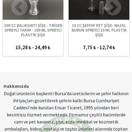
100 CC BALIKSIRTI ŞİŞE - TRİGER
10 CC ŞEFFAF PET ŞİŞE- NAZAL
SPREYLİ TAKIM - 100 ML SPREYLİ
BURUN SPREYLİ 10 ML PLASTİK
PLASTİK ŞİŞE
ŞİŞE
15,28 ₺ - 24,49 ₺
7,75 ₺ - 12,74 ₺
Hakkımızda
Doğal ürünlerin başkenti Bursa’da üreticilerin ve şehir halkının
ihtiyaçları gözetilerek şehrin kalbi Bursa Cumhuriyet
Caddesi’nde kurulan Ensar Ticaret, 1995 yılından beri
kesintisiz hizmet vermektedir. Firmamız çeşitli hacimlerde
cam ve pet kavanoz, şişe, ecza-medikal ve kozmetik
ambalajları, bidon, nostalji ve teşhir ürünleri alanında toptan