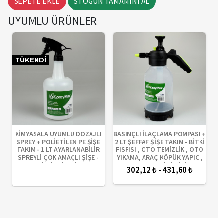
SEPETE EKLE
STOĞUN TAMAMINI AL
UYUMLU ÜRÜNLER
TÜKENDI
KİMYASALA UYUMLU DOZAJLI
BASINÇLI İLAÇLAMA POMPASI +
SPREY + POLİETİLEN PE ŞİŞE
2 LT ŞEFFAF ŞİŞE TAKIM - BİTKİ
TAKIM - 1 LT AYARLANABİLİR
FISFISI , OTO TEMİZLİK , OTO
SPREYLİ ÇOK AMAÇLI ŞİŞE -
YIKAMA, ARAÇ KÖPÜK YAPICI,
OTO TEMİZLİK ŞİŞESİ , BERBER
SULAMA VB İÇİN İÇİN
302,12 ₺ - 431,60 ₺
FISFISI , BİTKİ SPREYİ VB.
AYARLANABİLİR PÜSKÜRTÜCÜ
SPREY ARABA KÖPÜRTÜCÜ