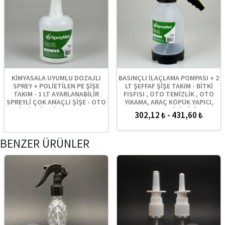
KİMYASALA UYUMLU DOZAJLI
BASINÇLI İLAÇLAMA POMPASI + 2
SPREY + POLİETİLEN PE ŞİŞE
LT ŞEFFAF ŞİŞE TAKIM - BİTKİ
TAKIM - 1 LT AYARLANABİLİR
FISFISI , OTO TEMİZLİK , OTO
SPREYLİ ÇOK AMAÇLI ŞİŞE - OTO
YIKAMA, ARAÇ KÖPÜK YAPICI,
TEMİZLİK ŞİŞESİ , BERBER FISFISI
SULAMA VB İÇİN İÇİN
302,12 ₺ - 431,60 ₺
, BİTKİ SPREYİ VB.
AYARLANABİLİR PÜSKÜRTÜCÜ
SPREY ARABA KÖPÜRTÜCÜ
BENZER ÜRÜNLER