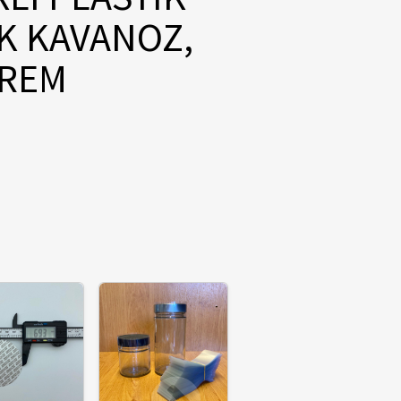
K KAVANOZ,
KREM
T