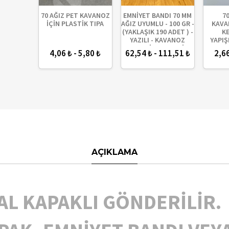
I METAL
70 AĞIZ PET KAVANOZ
EMNİYET BANDI 70 MM
7
D (SERT
İÇİN PLASTİK TIPA
AĞIZ UYUMLU - 100 GR -
KAVA
 KREM
(YAKLAŞIK 190 ADET ) -
K
ARINA
YAZILI - KAVANOZ
YAPIŞ
U)
GARANTİ BANTI - ŞİŞE
CONT
4,06 ₺ - 5,80 ₺
62,54 ₺ - 111,51 ₺
2,66
EMNİYET BANDI -
SIKICA 
KAVANOZ GÜVENLİK
BANDI
AÇIKLAMA
AL KAPAKLI GÖNDERİLİR.