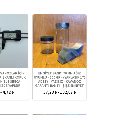
AVANOZLAR İÇİN
EMNİYET BANDI 70 MM AĞIZ
70 MM AĞIZ PE
PIŞKANLI KÖPÜK
UYUMLU - 100 GR - (YAKLAŞIK 175
İNDİKSİYON Y
İNİZLE SIKICA
ADET) - YAZISIZ - KAVANOZ
ALÜMİ
İZDE YAPIŞIR
GARANTİ BANTI - ŞİŞE EMNİYET
BANDI - KAVANOZ GÜVENLİK
 - 4,72 ₺
57,23 ₺ - 102,07 ₺
1,36 
BANDI