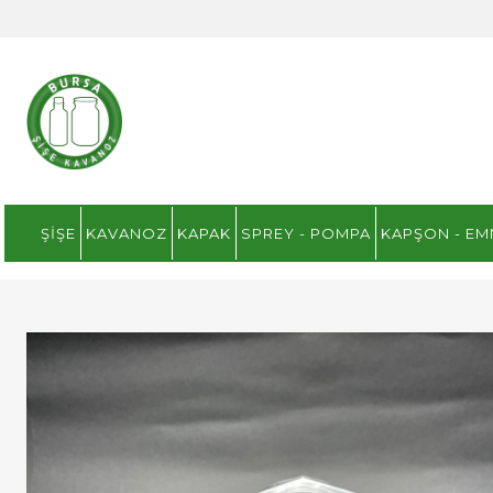
ŞIŞE
KAVANOZ
KAPAK
SPREY - POMPA
KAPŞON - EM