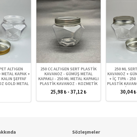
PET ALTIGEN
250 CC ALTIGEN SERT PLASTİK
250 ML SER
 METAL KAPAK +
KAVANOZ - GÜMÜŞ METAL
KAVANOZ + GÜ
C KALIN ŞEFFAF
KAPAKLI - 250 ML METAL KAPAKLI
+ İÇ TIPA - 25
OZ GOLD METAL
PLASTİK KAVANOZ - KOZMETİK
PLASTİK KAVA
LI TAKIM - KREM
KAVANOZ, BAL KAVANOZU VE
KAPAKLI İÇ TIP
25,98 ₺ - 37,12 ₺
30,04 ₺
ZLARI
KREM KAVANOZU OLARAK
KAVA
KULLANABİLİRSİNİZ
akkında
Sözleşmeler