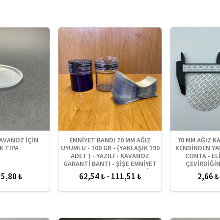
KAVANOZ İÇİN
EMNİYET BANDI 70 MM AĞIZ
70 MM AĞIZ K
K TIPA
UYUMLU - 100 GR - (YAKLAŞIK 190
KENDİNDEN YA
ADET ) - YAZILI - KAVANOZ
CONTA - EL
GARANTİ BANTI - ŞİŞE EMNİYET
ÇEVİRDİĞİN
BANDI - KAVANOZ GÜVENLİK
 5,80 ₺
62,54 ₺ - 111,51 ₺
2,66 ₺
BANDI