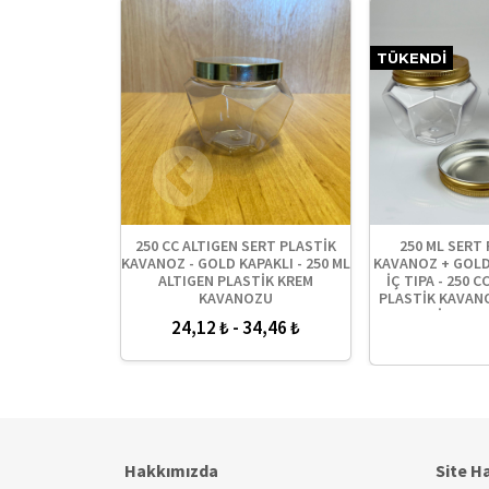
TÜKENDI
SERT PLASTİK
250 CC ALTIGEN SERT PLASTİK
250 ML SERT 
KAPAKLI - 250
KAVANOZ - GOLD KAPAKLI - 250 ML
KAVANOZ + GOLD
ASTİK KREM
ALTIGEN PLASTİK KREM
İÇ TIPA - 250 C
OZU
KAVANOZU
PLASTİK KAVAN
KAPAKLI İÇ TIPA
20,84 ₺
24,12 ₺ - 34,46 ₺
KAVANO
Hakkımızda
Site H