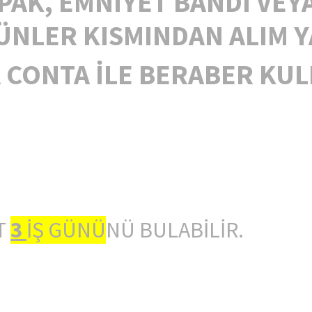
PAK, EMNİYET BANDI VEY
NLER KISMINDAN ALIM YA
 CONTA İLE BERABER KUL
T
3
İŞ GÜNÜ
NÜ BULABİLİR.