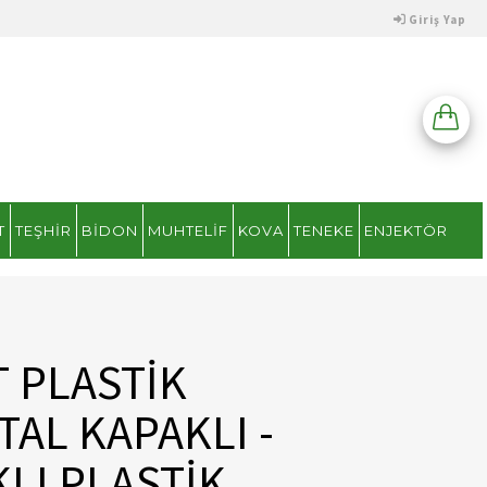
Giriş Yap
T
TEŞHIR
BIDON
MUHTELIF
KOVA
TENEKE
ENJEKTÖR
T PLASTİK
AL KAPAKLI -
LI PLASTİK