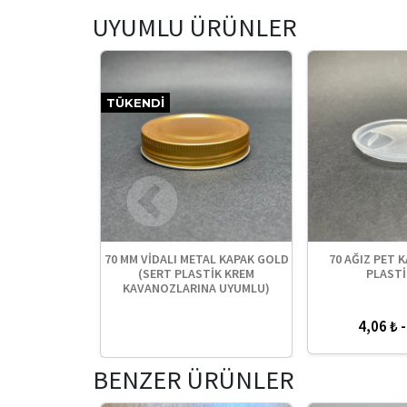
UYUMLU ÜRÜNLER
TÜKENDI
AVANOZLAR İÇİN
70 MM VİDALI METAL KAPAK GOLD
70 AĞIZ PET 
KANLI FOLYO -
(SERT PLASTİK KREM
PLASTİ
 CONTA
KAVANOZLARINA UYUMLU)
1,95 ₺
4,06 ₺ -
BENZER ÜRÜNLER