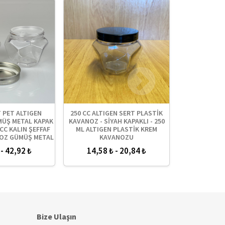
T PET ALTIGEN
250 CC ALTIGEN SERT PLASTİK
250 ML SE
MÜŞ METAL KAPAK
KAVANOZ - SİYAH KAPAKLI - 250
KAVANOZ + Sİ
0 CC KALIN ŞEFFAF
ML ALTIGEN PLASTİK KREM
İÇ TIPA - 25
NOZ GÜMÜŞ METAL
KAVANOZU
PLASTİK KAV
ALI TAKIM - KREM
KAPAKLI İÇ TI
 - 42,92 ₺
14,58 ₺ - 20,84 ₺
38,63 
NOZLARI
KAV
Bize Ulaşın