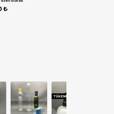
 üzeri olarak
0 ₺
TÜKENDI