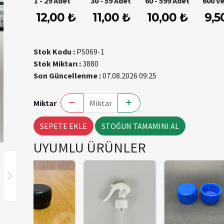
1 - 29 Adet
30 - 59 Adet
60 - 599 Adet
600 ve
12,00 ₺
11,00 ₺
10,00 ₺
9,5
Stok Kodu :
PS069-1
Stok Miktarı :
3880
Son Güncellenme :
07.08.2026 09:25
Miktar
SEPETE EKLE
STOĞUN TAMAMINI AL
UYUMLU ÜRÜNLER
TÜKENDI