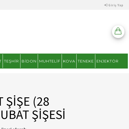
Giriş Yap
T
TEŞHIR
BIDON
MUHTELIF
KOVA
TENEKE
ENJEKTÖR
 ŞİŞE (28
RUBAT ŞİŞESİ