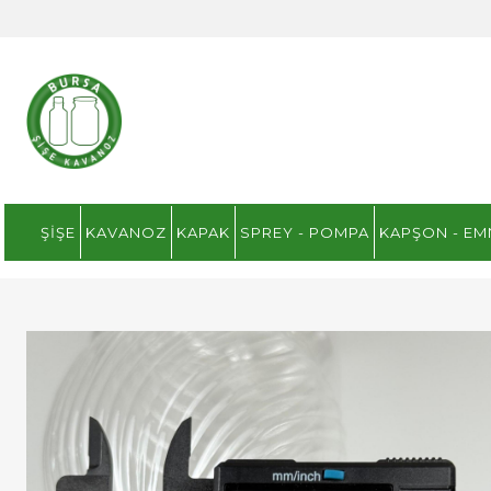
ŞIŞE
KAVANOZ
KAPAK
SPREY - POMPA
KAPŞON - EM