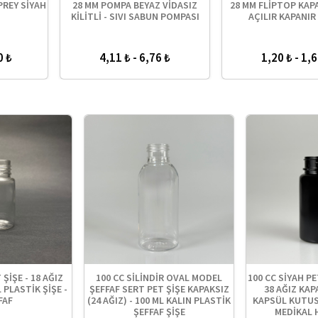
YAZ KAPAK - 28
28 MM POMPA BEYAZ - VİDALI
28 MM POMPA
APAK - KÖPÜK
ÇEVİRİNCE UZAR - KİLİTLİ
KİLİTLİ - DÜZ S
 28 AĞIZ CAM
28 AĞIZ PLASTİK
TAM UYAR)
 2,18 ₺
5,72 ₺ - 6,76 ₺
6,24 ₺
KÖŞELİ MODEL
10 CC KARE PET SHOT ŞİŞE - 18
100 CC SİLİN
E KAPAKSIZ (24
AĞIZ KAPAKSIZ - 10 ML PLASTİK
MODEL SERT (1
Z)
ŞİŞE - ŞEFFAF
KAPAKSIZ - AĞ
S