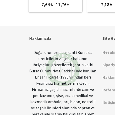
İK ŞİŞELER
16,44 ₺
5,36 ₺ - 8,84 ₺
7,44 ₺ -
Hakkımızda
Site H
Hesab
Doğal ürünlerin başkenti Bursa’da
üreticilerin ve şehir halkının
ihtiyaçları gözetilerek şehrin kalbi
Sipari
Bursa Cumhuriyet Caddesi’nde kurulan
Ensar Ticaret, 1995 yılından beri
Hakkı
kesintisiz hizmet vermektedir.
Firmamız çeşitli hacimlerde cam ve
Refera
pet kavanoz, şişe, ecza-medikal ve
kozmetik ambalajları, bidon, nostalji
İletişi
ve teşhir ürünleri alanında toptan ve
perakende olarak halkımıza hizmet