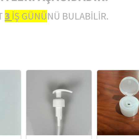
T
3
İŞ GÜNÜ
NÜ BULABİLİR.