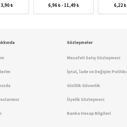
 11,49 ₺
2,18 ₺ - 3,90 ₺
5,36 ₺
akkında
Sözleşmeler
ım
Mesafeli Satış Sözleşmesi
şlerim
İptal, İade ve Değişim Politik
mızda
Gizlilik Güvenlik
nslarımız
Üyelik Sözleşmesi
m
Banka Hesap Bilgileri