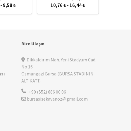
FARMASÖ
 - 8,84 ₺
4,16 ₺ - 5,82 ₺
6,22 
Bize Ulaşın
Dikkaldırım Mah. Yeni Stadyum Cad.
No 16
ası
Osmangazi Bursa (BURSA STADININ
ALT KATI)
+90 (552) 686 00 06
bursasisekavanoz@gmail.com