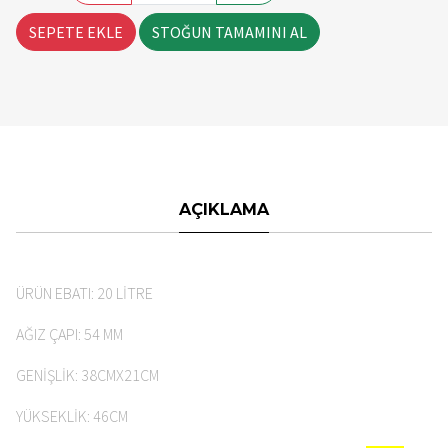
SEPETE EKLE
STOĞUN TAMAMINI AL
AÇIKLAMA
ÜRÜN EBATI: 20 LİTRE
AĞIZ ÇAPI: 54 MM
GENİŞLİK: 38CMX21CM
YÜKSEKLİK: 46CM