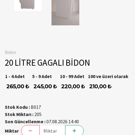
Bidon
20 LİTRE GAGALI BİDON
1 - 4 Adet
5 - 9 Adet
10 - 99 Adet
100 ve üzeri olarak
265,00 ₺
245,00 ₺
220,00 ₺
210,00 ₺
Stok Kodu :
B017
Stok Miktarı :
205
Son Güncellenme :
07.08.2026 14:40
Miktar