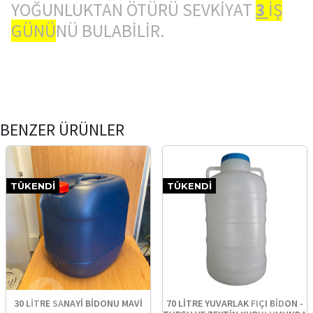
YOĞUNLUKTAN ÖTÜRÜ SEVKİYAT
3
İŞ
GÜNÜ
NÜ BULABİLİR.
BENZER ÜRÜNLER
TÜKENDI
TÜKENDI
30 LİTRE SANAYİ BİDONU MAVİ
70 LİTRE YUVARLAK FIÇI BİDON -