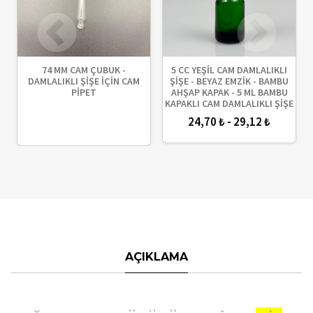
74 MM CAM ÇUBUK -
5 CC YEŞİL CAM DAMLALIKLI
DAMLALIKLI ŞİŞE İÇİN CAM
ŞİŞE - BEYAZ EMZİK - BAMBU
PİPET
AHŞAP KAPAK - 5 ML BAMBU
KAPAKLI CAM DAMLALIKLI ŞİŞE
24,70 ₺ - 29,12 ₺
AÇIKLAMA