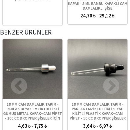
KAPAK - 5 ML BAMBU KAPAKLI CAM
DAMLALIKLI ŞİŞE
24,70 ₺ - 29,12 ₺
BENZER ÜRÜNLER
18 MM CAM DAMLALIK TAKIM -
18 MM CAM DAMLALIK TAKIM -
PARLAK BEYAZ EMZİK+DELİKLİ
PARLAK EMZİK+DELİKLİ SİYAH
GÜMÜŞ METAL KAPAK+CAM PİPET
KİLİTLİ PLASTİK KAPAK+CAM
- 100 CC DROPPER ŞİŞELER İÇİN
PİPET - 50 CC DROPPER ŞİŞELER
İÇİN
4,63 ₺ - 7,75 ₺
3,64 ₺ - 6,97 ₺