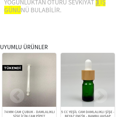
YOĞUNLUKTAN ÖTÜRÜ SEVKİYAT
3
İŞ
GÜNÜ
NÜ BULABİLİR.
UYUMLU ÜRÜNLER
TÜKENDI
74 MM CAM ÇUBUK - DAMLALIKLI
5 CC YEŞİL CAM DAMLALIKLI ŞİŞE -
ŞİŞE İÇİN CAM PİPET
BEYAZ EMZİK - BAMBU AHŞAP