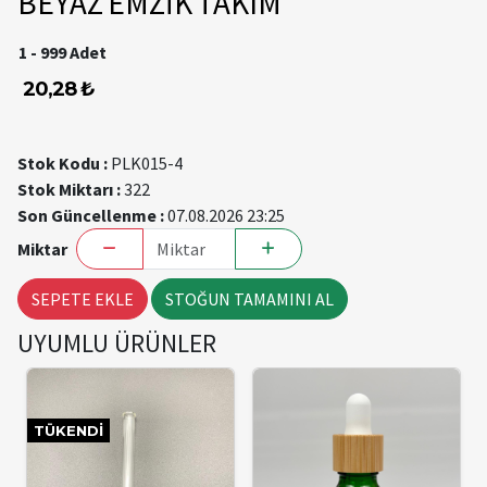
BEYAZ EMZİK TAKIM
1 - 999 Adet
20,28 ₺
Stok Kodu :
PLK015-4
Stok Miktarı :
322
Son Güncellenme :
07.08.2026 23:25
Miktar
SEPETE EKLE
STOĞUN TAMAMINI AL
UYUMLU ÜRÜNLER
TÜKENDI