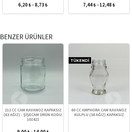
6,20 ₺ - 8,73 ₺
7,44 ₺ - 12,48 ₺
BENZER ÜRÜNLER
TÜKENDI
212 CC CAM KAVANOZ KAPAKSIZ
60 CC AMPHORA CAM KAVANOZ
(63 AĞIZ) - ŞİŞECAM ÜRÜN KODU:
KULPLU (38 AĞIZ) KAPAKSIZ
101421
9,00 ₺ - 14,00 ₺