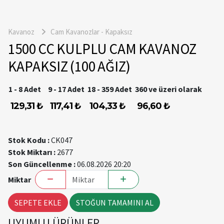
Kavanoz
Cam Kavanozlar - Kapaksız
1500 CC KULPLU CAM KAVANOZ
KAPAKSIZ (100 AĞIZ)
1 - 8 Adet
9 - 17 Adet
18 - 359 Adet
360 ve üzeri olarak
129,31 ₺
117,41 ₺
104,33 ₺
96,60 ₺
Stok Kodu :
CK047
Stok Miktarı :
2677
Son Güncellenme :
06.08.2026 20:20
Miktar
SEPETE EKLE
STOĞUN TAMAMINI AL
UYUMLU ÜRÜNLER