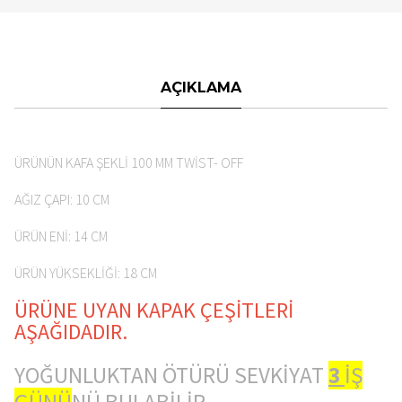
AÇIKLAMA
ÜRÜNÜN KAFA ŞEKLİ 100 MM TWİST- OFF
AĞIZ ÇAPI: 10 CM
ÜRÜN ENİ: 14 CM
ÜRÜN YÜKSEKLİĞİ: 18 CM
ÜRÜNE UYAN KAPAK ÇEŞİTLERİ
AŞAĞIDADIR.
YOĞUNLUKTAN ÖTÜRÜ SEVKİYAT
3
İŞ
GÜNÜ
NÜ BULABİLİR.