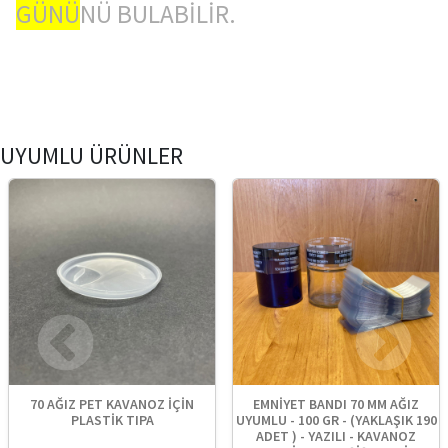
GÜNÜ
NÜ BULABİLİR.
UYUMLU ÜRÜNLER
70 AĞIZ PET KAVANOZ İÇİN
EMNİYET BANDI 70 MM AĞIZ
PLASTİK TIPA
UYUMLU - 100 GR - (YAKLAŞIK 190
ADET ) - YAZILI - KAVANOZ