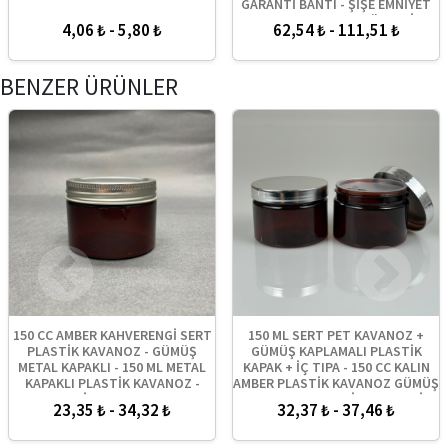
GARANTİ BANTI - ŞİŞE EMNİYET
BANDI - KAVANOZ GÜVENLİK
4,06 ₺ - 5,80 ₺
62,54 ₺ - 111,51 ₺
BANDI
BENZER ÜRÜNLER
150 CC AMBER KAHVERENGİ SERT
150 ML SERT PET KAVANOZ +
PLASTİK KAVANOZ - GÜMÜŞ
GÜMÜŞ KAPLAMALI PLASTİK
METAL KAPAKLI - 150 ML METAL
KAPAK + İÇ TIPA - 150 CC KALIN
KAPAKLI PLASTİK KAVANOZ -
AMBER PLASTİK KAVANOZ GÜMÜŞ
KOZMETİK KAVANOZ, GIDA
KAPLAMALI PLASTİK KAPAKLI İÇ
23,35 ₺ - 34,32 ₺
32,37 ₺ - 37,46 ₺
KAVANOZU VE KREM KAVANOZU
TIPALI TAKIM - KREM
OLARAK KULLANABİLİRSİNİZ
KAVANOZLARI