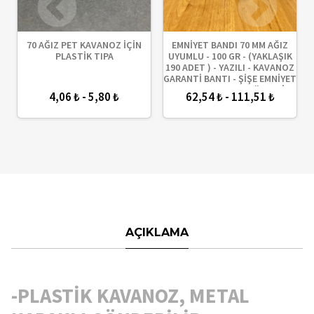
70 AĞIZ PET KAVANOZ İÇİN
EMNİYET BANDI 70 MM AĞIZ
PLASTİK TIPA
UYUMLU - 100 GR - (YAKLAŞIK
190 ADET ) - YAZILI - KAVANOZ
GARANTİ BANTI - ŞİŞE EMNİYET
BANDI - KAVANOZ GÜVENLİK
4,06 ₺ - 5,80 ₺
62,54 ₺ - 111,51 ₺
BANDI
AÇIKLAMA
-PLASTİK KAVANOZ, METAL