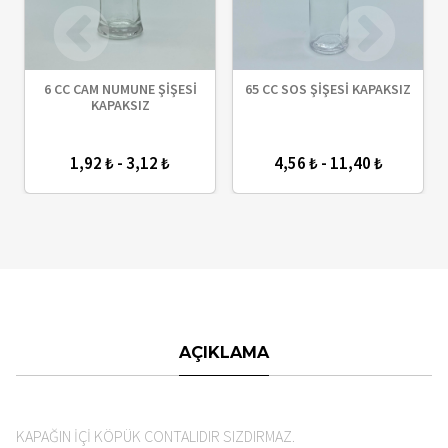
6 CC CAM NUMUNE ŞİŞESİ
65 CC SOS ŞİŞESİ KAPAKSIZ
L
KAPAKSIZ
I
1,92 ₺ - 3,12 ₺
4,56 ₺ - 11,40 ₺
AÇIKLAMA
KAPAĞIN İÇİ KÖPÜK CONTALIDIR SIZDIRMAZ.