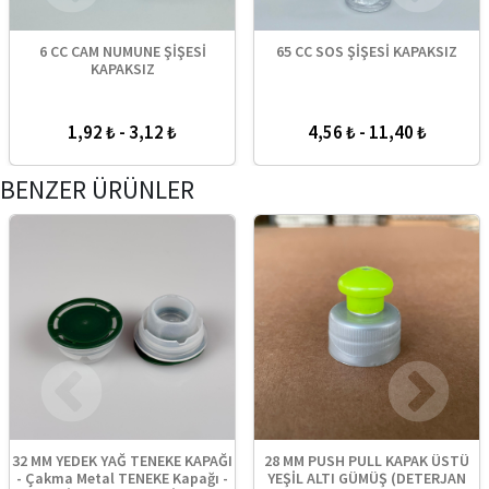
6 CC CAM NUMUNE ŞİŞESİ
65 CC SOS ŞİŞESİ KAPAKSIZ
KAPAKSIZ
1,92 ₺ - 3,12 ₺
4,56 ₺ - 11,40 ₺
BENZER ÜRÜNLER
32 MM YEDEK YAĞ TENEKE KAPAĞI
28 MM PUSH PULL KAPAK ÜSTÜ
- Çakma Metal TENEKE Kapağı -
YEŞİL ALTI GÜMÜŞ (DETERJAN