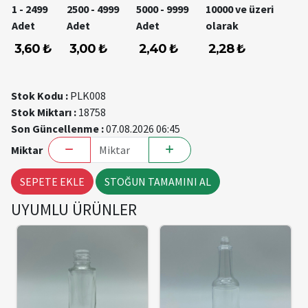
1 - 2499
2500 - 4999
5000 - 9999
10000 ve üzeri
Adet
Adet
Adet
olarak
3,60 ₺
3,00 ₺
2,40 ₺
2,28 ₺
Stok Kodu :
PLK008
Stok Miktarı :
18758
Son Güncellenme :
07.08.2026 06:45
Miktar
SEPETE EKLE
STOĞUN TAMAMINI AL
UYUMLU ÜRÜNLER